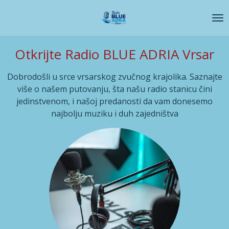
Skip
to
main
content
Otkrijte Radio BLUE ADRIA Vrsar
Dobrodošli u srce vrsarskog zvučnog krajolika. Saznajte
više o našem putovanju, šta našu radio stanicu čini
jedinstvenom, i našoj predanosti da vam donesemo
najbolju muziku i duh zajedništva